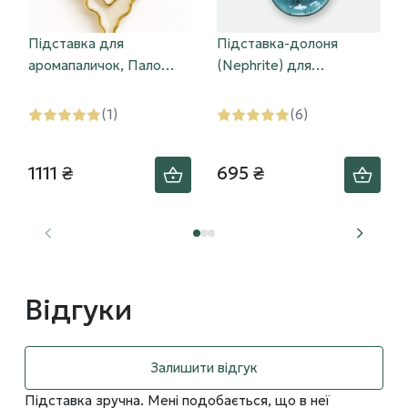
Підставка для
Підставка-долоня
аромапаличок, Пало
(Nephrite) для
Санто «Kama» (काम)
аромапаличок, пало
санто
(1)
(6)
1111 ₴
695 ₴
Відгуки
Залишити відгук
Підставка зручна. Мені подобається, що в неї