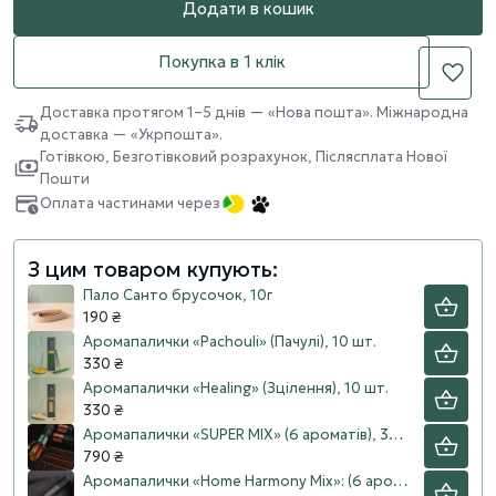
Додати в кошик
Покупка в 1 клік
Доставка протягом 1–5 днів — «Нова пошта». Міжнародна
доставка — «Укрпошта».
Готівкою, Безготівковий розрахунок, Післясплата Нової
Пошти
Оплата частинами через
З цим товаром купують:
Пало Санто брусочок, 10г
190 ₴
Аромапалички «Pachouli» (Пачулі), 10 шт.
330 ₴
Аромапалички «Healing» (Зцілення), 10 шт.
330 ₴
Аромапалички «SUPER MIX» (6 ароматів), 30 шт.
790 ₴
Аромапалички «Home Harmony Mix»: (6 ароматів), 30 шт.