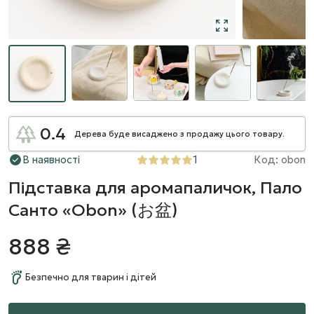
0.4
Дерева буде висаджено з продажу цього товару.
В наявності
1
Код: obon
Підставка для аромапаличок, Пало
Санто «Obon» (お盆)
888 ₴
Безпечно для тварин і дітей