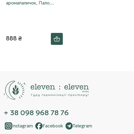
аромапаличок, Пало
Санто «Obon» (お盆)
888 ₴
+ 38 098 968 78 76
Instagram
Facebook
Telegram