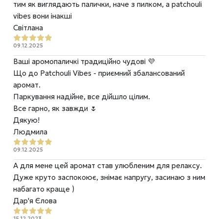
тим як виглядають палички, наче з пилком, а patchouli
vibes вони інакші
Світлана
09.12.2025
Ваші аромопаличкі традиційно чудові 💜
Що до Patchouli Vibes - приємний збалансований
аромат.
Паркування надійне, все дійшло цілим.
Все гарно, як завжди 🌷
Дякую!
Людмила
09.12.2025
А для мене цей аромат став улюбленим для релаксу.
Дуже круто заспокоює, знімає напругу, засинаю з ним
набагато краще )
Дар'я Єлова
15.12.2023