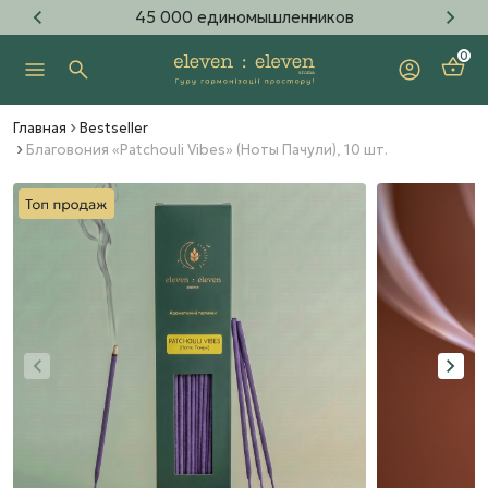
45 000 единомышленников
0
Главная
Bestseller
Благовония «Patchouli Vibes» (Ноты Пачули), 10 шт.