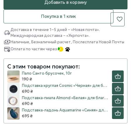
Добавить в корзину
Покупка в 1 клик
Доставка в течение 1–5 дней – «Новая почта».
Международная доставка – «Укрпочта».
Наличные, Безналичный расчет, Послесплата Новой Почты
Оплата по частям через
С этим товаром покупают:
Пало Санто брусочек, 10г
190 ₴
Подставка круглая Cosmic «Черная» для благовоний, пало санто
690 ₴
Подставка-пиала Almond «Белая» для благовоний, пало санто
690 ₴
Подставка-ладонь Aquamarine «Синяя» для благовоний, пало санто
695 ₴