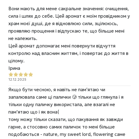
Вони мають для мене сакральне значення: очищення,
сила і шлях до себе. Цей аромат є моїм провідником у
храм моєї душі, де я відновлюю сили, зцілююсь,
проявляю прощення і відпускаю те, що більше мені
не належить.
Цей аромат допомагає мені повернути відчуття
контролю над власним життям, і повертає до життя в
цілому.
Ірина
12.12.2025
Якщо бути чесною, я навіть не памʼятаю чи
запалювала саме ці палички 🥲 тільки що глянула і я
тільки одну паличку використала, але взагалі не
памʼятаю що і як вона(
тому можу тільки сказати, що пакування як завжди
гарне, а стосовно самих паличок то мені більше
подобаються - nature, my sweet lord, flowering саме