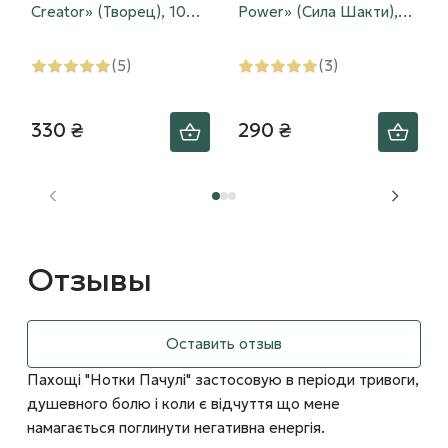
Creator» (Творец), 10
Power» (Сила Шакти),
шт.
10 шт.
(5)
(3)
330 ₴
290 ₴
Отзывы
Оставить отзыв
Пахощі "Нотки Пачулі" застосовую в періоди тривоги,
душевного болю і коли є відчуття що мене
намагається поглинути негативна енергія.