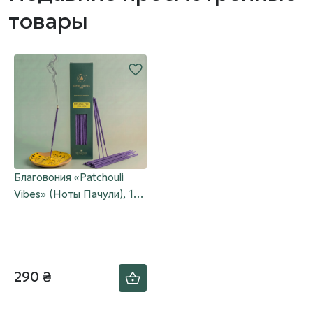
товары
Благовония «Patchouli
Vibes» (Ноты Пачули), 10
шт.
290 ₴