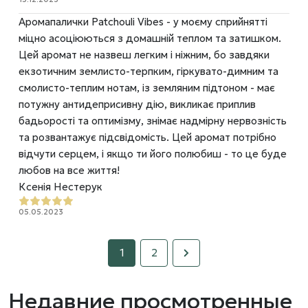
Аромапалички Patchouli Vibes - у моєму сприйнятті
міцно асоціюються з домашній теплом та затишком.
Цей аромат не назвеш легким і ніжним, бо завдяки
екзотичним землисто-терпким, гіркувато-димним та
смолисто-теплим нотам, із земляним підтоном - має
потужну антидеприсивну дію, викликає приплив
бадьорості та оптимізму, знімає надмірну нервозність
та розвантажує підсвідомість. Цей аромат потрібно
відчути серцем, і якщо ти його полюбиш - то це буде
любов на все життя!
Ксенія Нестерук
05.05.2023
1
2
Недавние просмотренные