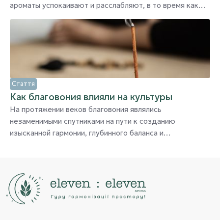
ароматы успокаивают и расслабляют, в то время как
другие — усиливают концентрацию внимания. В вашей
квартире благовония создают достаток, уют и любовь
Стаття
Как благовония влияли на культуры
На протяжении веков благовония являлись
незаменимыми спутниками на пути к созданию
изысканной гармонии, глубинного баланса и
безусловной любви как в нашем внутреннем, так и в
физическом пространстве. Они вплетают ароматы,
способные пробудить осознанность и наполнить жизнь
энергией нежности и тепла.