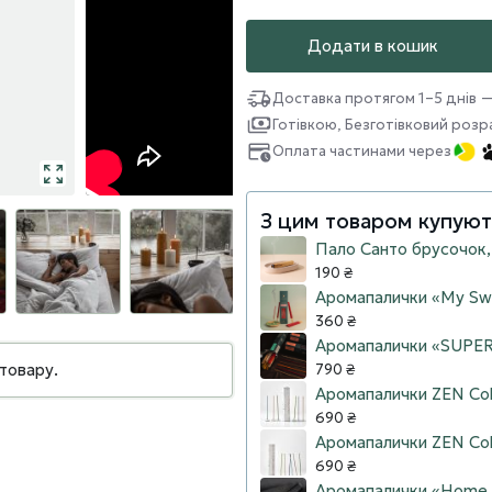
Додати в кошик
Доставка протягом 1–5 днів 
Готівкою, Безготівковий розр
Оплата частинами через
З цим товаром купуют
Пало Санто брусочок,
190 ₴
Аромапалички «My Swe
360 ₴
Аромапалички «SUPER 
товару.
790 ₴
Аромапалички ZEN Colle
690 ₴
Аромапалички ZEN Colle
690 ₴
Аромапалички «Home H