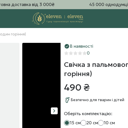
овна доставка від 3 000₴
45 000 однодумці
годин горіння)
В наявності
0
Свічка з пальмовог
горіння)
490 ₴
Безпечно для тварин і дітей
Оберіть комплектацію:
15 см
20 см
10 см