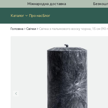
Міжнародна доставка
Безкошт
Каталог
Про нас
Блог
Головна
Свічки
Свічка з пальмового воску чорна, 15 см (90 