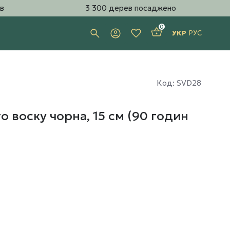
в
3 300 дерев посаджено
0
УКР
РУС
Код: SVD28
о воску чорна, 15 см (90 годин