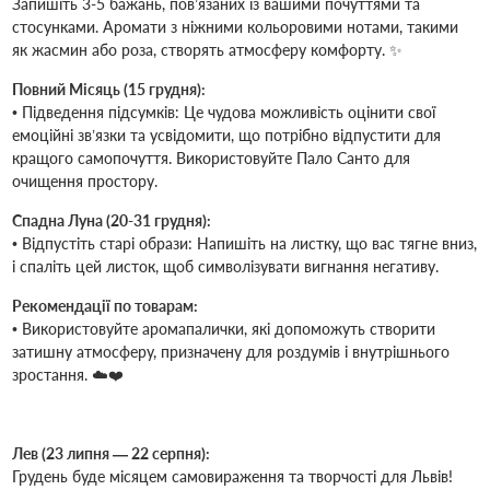
Запишіть 3-5 бажань, пов’язаних із вашими почуттями та
стосунками. Аромати з ніжними кольоровими нотами, такими
як жасмин або роза, створять атмосферу комфорту. ✨
Повний Місяць (15 грудня):
• Підведення підсумків: Це чудова можливість оцінити свої
емоційні зв’язки та усвідомити, що потрібно відпустити для
кращого самопочуття. Використовуйте Пало Санто для
очищення простору.
Спадна Луна (20-31 грудня):
• Відпустіть старі образи: Напишіть на листку, що вас тягне вниз,
і спаліть цей листок, щоб символізувати вигнання негативу.
Рекомендації по товарам:
• Використовуйте аромапалички, які допоможуть створити
затишну атмосферу, призначену для роздумів і внутрішнього
зростання. ☁️❤️
Лев (23 липня — 22 серпня):
Грудень буде місяцем самовираження та творчості для Львів!