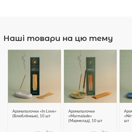
Наші товари на цю тему
Аромапалочки «In Love»
Аромапалочки
Аро
(Влюблённые), 10 шт
«Marmalade»
«Nir
(Мармелад), 10 шт
шт