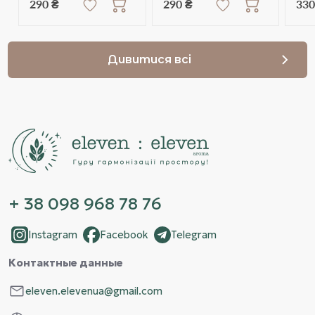
290 ₴
290 ₴
330
Дивитися всі
+ 38 098 968 78 76
Instagram
Facebook
Telegram
Контактные данные
eleven.elevenua@gmail.com