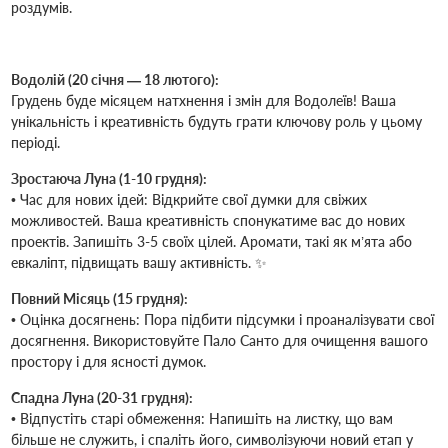
роздумів.
Водолій (20 січня — 18 лютого):
Грудень буде місяцем натхнення і змін для Водолеїв! Ваша
унікальність і креативність будуть грати ключову роль у цьому
періоді.
Зростаюча Луна (1-10 грудня):
• Час для нових ідей: Відкрийте свої думки для свіжих
можливостей. Ваша креативність спонукатиме вас до нових
проектів. Запишіть 3-5 своїх цілей. Аромати, такі як м’ята або
евкаліпт, підвищать вашу активність. ✨
Повний Місяць (15 грудня):
• Оцінка досягнень: Пора підбити підсумки і проаналізувати свої
досягнення. Використовуйте Пало Санто для очищення вашого
простору і для ясності думок.
Спадна Луна (20-31 грудня):
• Відпустіть старі обмеження: Напишіть на листку, що вам
більше не служить, і спаліть його, символізуючи новий етап у