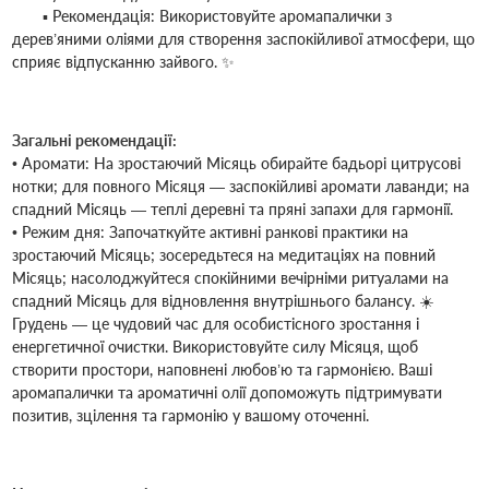
▪ Рекомендація: Використовуйте аромапалички з
дерев’яними оліями для створення заспокійливої атмосфери, що
сприяє відпусканню зайвого. ✨
Загальні рекомендації:
• Аромати: На зростаючий Місяць обирайте бадьорі цитрусові
нотки; для повного Місяця — заспокійливі аромати лаванди; на
спадний Місяць — теплі деревні та пряні запахи для гармонії.
• Режим дня: Започаткуйте активні ранкові практики на
зростаючий Місяць; зосередьтеся на медитаціях на повний
Місяць; насолоджуйтеся спокійними вечірніми ритуалами на
спадний Місяць для відновлення внутрішнього балансу. ☀️
Грудень — це чудовий час для особистісного зростання і
енергетичної очистки. Використовуйте силу Місяця, щоб
створити простори, наповнені любов’ю та гармонією. Ваші
аромапалички та ароматичні олії допоможуть підтримувати
позитив, зцілення та гармонію у вашому оточенні.