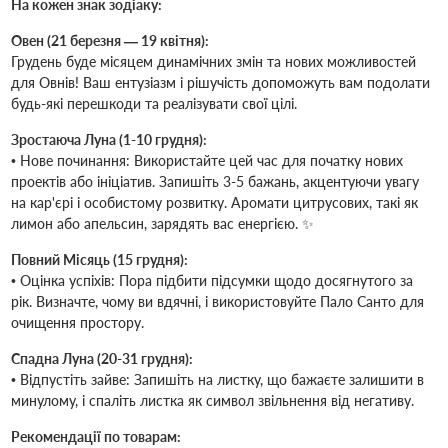
На кожен знак зодіаку:
Овен (21 березня — 19 квітня):
Грудень буде місяцем динамічних змін та нових можливостей
для Овнів! Ваш ентузіазм і рішучість допоможуть вам подолати
будь-які перешкоди та реалізувати свої цілі.
Зростаюча Луна (1-10 грудня):
• Нове починання: Використайте цей час для початку нових
проектів або ініціатив. Запишіть 3-5 бажань, акцентуючи увагу
на кар'єрі і особистому розвитку. Аромати цитрусових, такі як
лимон або апельсин, зарядять вас енергією. ✨
Повний Місяць (15 грудня):
• Оцінка успіхів: Пора підбити підсумки щодо досягнутого за
рік. Визначте, чому ви вдячні, і використовуйте Пало Санто для
очищення простору.
Спадна Луна (20-31 грудня):
• Відпустіть зайве: Запишіть на листку, що бажаєте залишити в
минулому, і спаліть листка як символ звільнення від негативу.
Рекомендації по товарам: