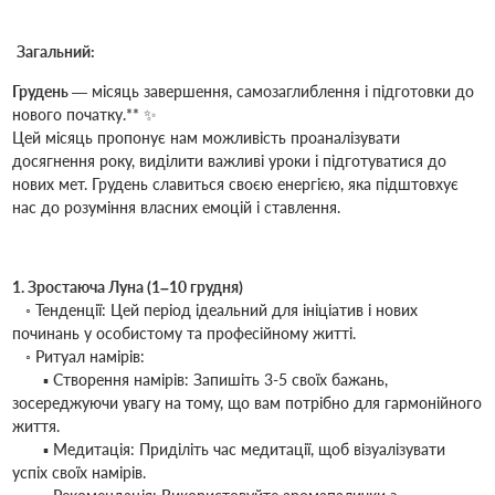
Загальний:
Грудень
— місяць завершення, самозаглиблення і підготовки до
нового початку.** ✨
Цей місяць пропонує нам можливість проаналізувати
досягнення року, виділити важливі уроки і підготуватися до
нових мет. Грудень славиться своєю енергією, яка підштовхує
нас до розуміння власних емоцій і ставлення.
1. Зростаюча Луна (1–10 грудня)
◦ Тенденції: Цей період ідеальний для ініціатив і нових
починань у особистому та професійному житті.
◦ Ритуал намірів:
▪ Створення намірів: Запишіть 3-5 своїх бажань,
зосереджуючи увагу на тому, що вам потрібно для гармонійного
життя.
▪ Медитація: Приділіть час медитації, щоб візуалізувати
успіх своїх намірів.