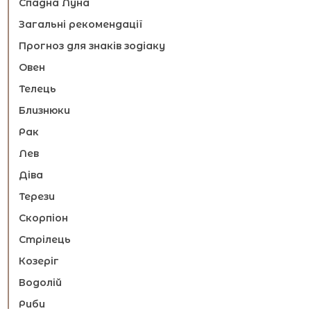
Спадна Луна
Загальні рекомендації
Прогноз для знаків зодіаку
Овен
Телець
Близнюки
Рак
Лев
Діва
Терези
Скорпіон
Стрілець
Козеріг
Водолій
Риби