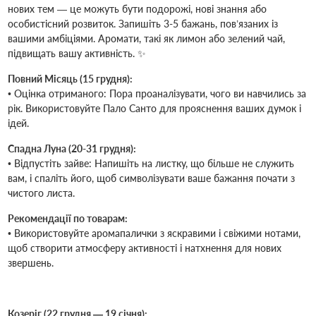
нових тем — це можуть бути подорожі, нові знання або
особистісний розвиток. Запишіть 3-5 бажань, пов’язаних із
вашими амбіціями. Аромати, такі як лимон або зелений чай,
підвищать вашу активність. ✨
Повний Місяць (15 грудня):
• Оцінка отриманого: Пора проаналізувати, чого ви навчились за
рік. Використовуйте Пало Санто для прояснення ваших думок і
ідей.
Спадна Луна (20-31 грудня):
• Відпустіть зайве: Напишіть на листку, що більше не служить
вам, і спаліть його, щоб символізувати ваше бажання почати з
чистого листа.
Рекомендації по товарам:
• Використовуйте аромапалички з яскравими і свіжими нотами,
щоб створити атмосферу активності і натхнення для нових
звершень.
Козеріг (22 грудня — 19 січня):