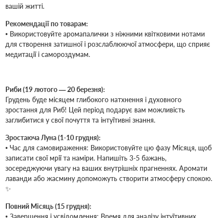
вашій житті.
Рекомендації по товарам:
• Використовуйте аромапалички з ніжними квітковими нотами
для створення затишної і розслаблюючої атмосфери, що сприяє
медитації і самороздумам.
Риби (19 лютого — 20 березня):
Грудень буде місяцем глибокого натхнення і духовного
зростання для Риб! Цей період подарує вам можливість
заглибитися у свої почуття та інтуїтивні знання.
Зростаюча Луна (1-10 грудня):
• Час для самовираження: Використовуйте цю фазу Місяця, щоб
записати свої мрії та наміри. Напишіть 3-5 бажань,
зосереджуючи увагу на ваших внутрішніх прагненнях. Аромати
лаванди або жасмину допоможуть створити атмосферу спокою.
✨
Повний Місяць (15 грудня):
• Завершення і усвідомлення: Время для аналізу інтуїтивних