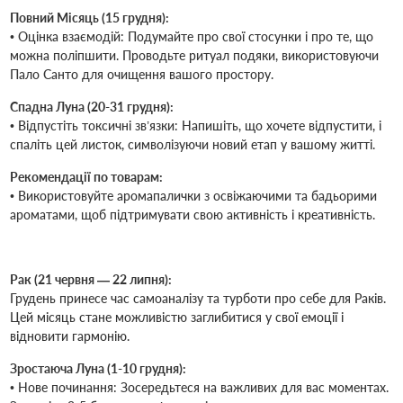
Повний Місяць (15 грудня):
• Оцінка взаємодій: Подумайте про свої стосунки і про те, що
можна поліпшити. Проводьте ритуал подяки, використовуючи
Пало Санто для очищення вашого простору.
Спадна Луна (20-31 грудня):
• Відпустіть токсичні зв’язки: Напишіть, що хочете відпустити, і
спаліть цей листок, символізуючи новий етап у вашому житті.
Рекомендації по товарам:
• Використовуйте аромапалички з освіжаючими та бадьорими
ароматами, щоб підтримувати свою активність і креативність.
Рак (21 червня — 22 липня):
Грудень принесе час самоаналізу та турботи про себе для Раків.
Цей місяць стане можливістю заглибитися у свої емоції і
відновити гармонію.
Зростаюча Луна (1-10 грудня):
• Нове починання: Зосередьтеся на важливих для вас моментах.