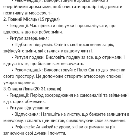
▪ Рекомендація: Використовуйте аромапалички з
енергійними ароматами, щоб очистити простір і підтримати
позитивну атмосферу. ✨
2. Повний Місяць (15 грудня)
◦ Тенденції: Час підвести підсумки і проаналізувати, що
вдалось, а що потребує зміни.
◦ Ритуал завершення:
▪ Підбиття підсумків: Оцініть свої досягнення за рік,
зафіксуйте зміни, які сталися у вашому житті.
▪ Ритуал подяки: Висловіть подяку за все, що отримали, і
відпустіть те, що більше вам не служить.
▪ Рекомендація: Використовуйте Пало Санто для очистки
свого простору. Це допоможе створити атмосферу спокою і
умиротворення.
3. Спадна Луна (20-31 грудня)
◦ Тенденції: Період зосередження на самоаналізі та звільненні
від старих обмежень.
◦ Ритуал відпускання:
▪ Відпускання: Напишіть на листку, що бажаєте залишити в
минулому, і спаліть цей листок, символізуючи своє звільнення.
▪ Рефлексія: Аналізуйте уроки, які ви отримали за рік,
записуючи свої думки і почуття.