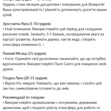
Грудень стане місяцем дисципліни і планування для Козерогів!
Ваша цілеспрямованість і рішучість допоможуть досягти ваших
цілей.
Зростаюча Луна (1-10 грудня):
• Нові починання: Використовуйте цей період для складання
реальних планів. Запишіть 3-5 бажань, зосереджуючи увагу на
кар'єрі і розвитку. Аромати дерева, такі як кедр, створять
атмосферу впевненості. ✨
Повний Місяць (15 грудня):
• Ітоги: Оцінюйте свої досягнення і визначайте, що ще потрібно
вдосконалити. Використовуйте Пало Санто для очищення своїх
думок.
Спадна Луна (20-31 грудня):
• Відпустіть невдачі: Напишіть, що вам заважає, і спаліть цей
листок, символізуючи готовність до змін.
Рекомендації по товарам:
• Використовуйте аромапалички з потужними, деревними
ароматами, щоб створити цілісну атмосферу для роботи та