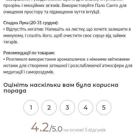
прозрінь і емоційних зв’язків. Використовуйте Пало Санто для
очищення простору та підвищення чуття інтуїції.
Спадна Луна (20-31 грудня):
• Відпустіть негатив: Напишіть на листку, що хочете залишити в
минулому, і спаліть його, щоб очистити своє серце від зайвих
тягарів.
Рекомендації по товарам:
• Розгляньте використання аромапаличок з ніжними квітковими
нотами для створення затишної і розслаблюючої атмосфери для
медитації і самороздумів.
Оцініть наскільки вам була корисна
порада
1
2
3
4
5
4.2
/5.0
на основі 5 відгуків