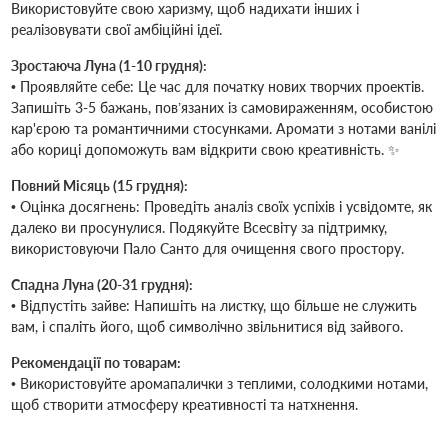
Використовуйте свою харизму, щоб надихати інших і
реалізовувати свої амбіційні ідеї.
Зростаюча Луна (1-10 грудня):
• Проявляйте себе: Це час для початку нових творчих проектів.
Запишіть 3-5 бажань, пов’язаних із самовираженням, особистою
кар'єрою та романтичними стосунками. Аромати з нотами ванілі
або кориці допоможуть вам відкрити свою креативність. ✨
Повний Місяць (15 грудня):
• Оцінка досягнень: Проведіть аналіз своїх успіхів і усвідомте, як
далеко ви просунулися. Подякуйте Всесвіту за підтримку,
використовуючи Пало Санто для очищення свого простору.
Спадна Луна (20-31 грудня):
• Відпустіть зайве: Напишіть на листку, що більше не служить
вам, і спаліть його, щоб символічно звільнитися від зайвого.
Рекомендації по товарам:
• Використовуйте аромапалички з теплими, солодкими нотами,
щоб створити атмосферу креативності та натхнення.