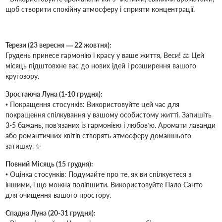
щоб створити спокійну атмосферу і сприяти концентрації.
Терези (23 вересня — 22 жовтня):
Грудень принесе гармонію і красу у ваше життя, Веси! ⚖️ Цей
місяць підштовхне вас до нових ідей і розширення вашого
кругозору.
Зростаюча Луна (1-10 грудня):
• Покращення стосунків: Використовуйте цей час для
покращення спілкування у вашому особистому житті. Запишіть
3-5 бажань, пов’язаних із гармонією і любов’ю. Аромати лаванди
або романтичних квітів створять атмосферу домашнього
затишку. ✨
Повний Місяць (15 грудня):
• Оцінка стосунків: Подумайте про те, як ви спілкуєтеся з
іншими, і що можна поліпшити. Використовуйте Пало Санто
для очищення вашого простору.
Спадна Луна (20-31 грудня):