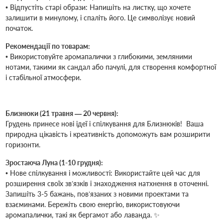
• Відпустіть старі образи: Напишіть на листку, що хочете
залишити в минулому, і спаліть його. Це символізує новий
початок.
Рекомендації по товарам:
• Використовуйте аромапалички з глибокими, земляними
нотами, такими як сандал або пачулі, для створення комфортної
і стабільної атмосфери.
Близнюки (21 травня — 20 червня):
Грудень принесе нові ідеї і спілкування для Близнюків! ️ Ваша
природна цікавість і креативність допоможуть вам розширити
горизонти.
Зростаюча Луна (1-10 грудня):
• Нове спілкування і можливості: Використайте цей час для
розширення своїх зв’язків і знаходження натхнення в оточенні.
Запишіть 3-5 бажань, пов’язаних з новими проектами та
взаєминами. Бережіть свою енергію, використовуючи
аромапалички, такі як бергамот або лаванда. ✨