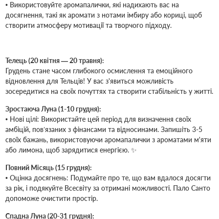
• Використовуйте аромапалички, які надихають вас на
досягнення, такі як аромати з нотами імбиру або кориці, щоб
створити атмосферу мотивації та творчого підходу.
Телець (20 квітня — 20 травня):
Грудень стане часом глибокого осмислення та емоційного
відновлення для Тельців! У вас з'явиться можливість
зосередитися на своїх почуттях та створити стабільність у житті.
Зростаюча Луна (1-10 грудня):
• Нові цілі: Використайте цей період для визначення своїх
амбіцій, пов’язаних з фінансами та відносинами. Запишіть 3-5
своїх бажань, використовуючи аромапалички з ароматами м'яти
або лимона, щоб зарядитися енергією. ✨
Повний Місяць (15 грудня):
• Оцінка досягнень: Подумайте про те, що вам вдалося досягти
за рік, і подякуйте Всесвіту за отримані можливості. Пало Санто
допоможе очистити простір.
Спадна Луна (20-31 грудня):