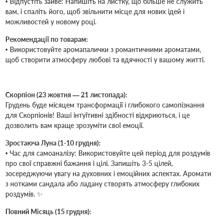
• Відпустіть зайве: Напишіть на листку, що більше не служить
вам, і спаліть його, щоб звільнити місце для нових ідей і
можливостей у новому році.
Рекомендації по товарам:
• Використовуйте аромапалички з романтичними ароматами,
щоб створити атмосферу любові та вдячності у вашому житті.
Скорпіон (23 жовтня — 21 листопада):
Грудень буде місяцем трансформації і глибокого самопізнання
для Скорпіонів! Ваші інтуїтивні здібності відкриються, і це
дозволить вам краще зрозуміти свої емоції.
Зростаюча Луна (1-10 грудня):
• Час для самоаналізу: Використовуйте цей період для роздумів
про свої справжні бажання і цілі. Запишіть 3-5 цілей,
зосереджуючи увагу на духовних і емоційних аспектах. Аромати
з нотками сандала або ладану створять атмосферу глибоких
роздумів. ✨
Повний Місяць (15 грудня):