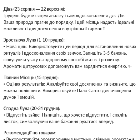
Діва (23 серпня — 22 вересня):
Грудень буде місяцем аналізу і самовдосконалення для Дів!
Ваша природа прагне до порядку, і цей місяць надасть ідеальні
можливості для досягнення внутрішньої гармонії.
Зростаюча Луна (1-10 грудня):
• Нова ціль: Використовуйте цей період для встановлення нових
ритуалів і вдосконалення своїх звичок. Запишіть 3-5 бажань,
фокусуючи увагу на здоровому способі життя і розвитку.
Аромати цитрусових допоможуть вам зарядитися енергією. ✨
Повний Місяць (15 грудня):
• Оцінка результатів: Аналізуйте свої досягнення та визначте, що
можна поліпшити. Використовуйте Пало Санто для очищення
думок і емоцій.
Спадна Луна (20-31 грудня):
• Відпустіть зайве: Напишіть, що хочете відпустити, і спаліть
листок, символізуючи ваше бажання рухатися вперед.
Рекомендації по товарам:
• Використовуйте аромапалички з чистими, свіжими ароматами,