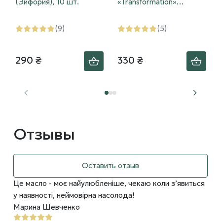
(Эйфория), 10 шт.
«Transformation»
(Трансформация), 10 шт.
(9)
(5)
290 ₴
330 ₴
Отзывы
Оставить отзыв
Це масло - моє найулюбленіше, чекаю коли зʼявиться
у наявності, неймовірна насолода!
Марина Шевченко