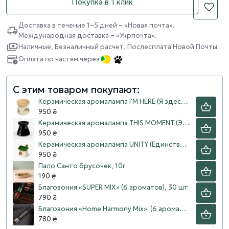
Покупка в 1 клик
Доставка в течение 1–5 дней – «Новая почта».
Международная доставка – «Укрпочта».
Наличные, Безналичный расчет, Послесплата Новой Почты
Оплата по частям через
С этим товаром покупают:
Керамическая аромалампа I'M HERE (Я здесь) для эфирных масел
950 ₴
Керамическая аромалампа THIS MOMENT (Этот момент) для эфирных масел
950 ₴
Керамическая аромалампа UNITY (Единство) для эфирных масел
950 ₴
Пало Санто брусочек, 10г
190 ₴
Благовония «SUPER MIX» (6 ароматов), 30 шт.
790 ₴
Благовония «Home Harmony Mix»: (6 ароматов), 30 шт.
780 ₴