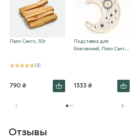
Пало Санто, 50г
Подставка для
благовоний, Пало Санто
белая «Yūgen» (幽玄)
(3)
790 ₴
1333 ₴
Отзывы