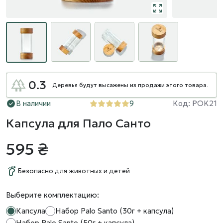
0.3
Деревья будут высажены из продажи этого товара.
В наличии
9
Код: POK21
Капсула для Пало Санто
595 ₴
Безопасно для животных и детей
Выберите комплектацию:
Капсула
Набор Palo Santo (30г + капсула)
Набор Palo Santo (50г + капсула)