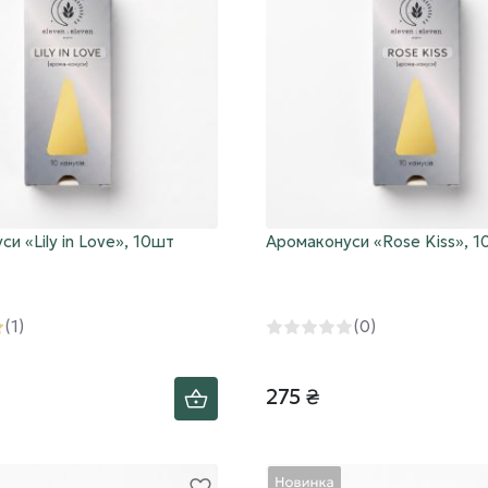
и «Lily in Love», 10шт
Аромаконуси «Rose Kiss», 
(1)
(0)
275 ₴