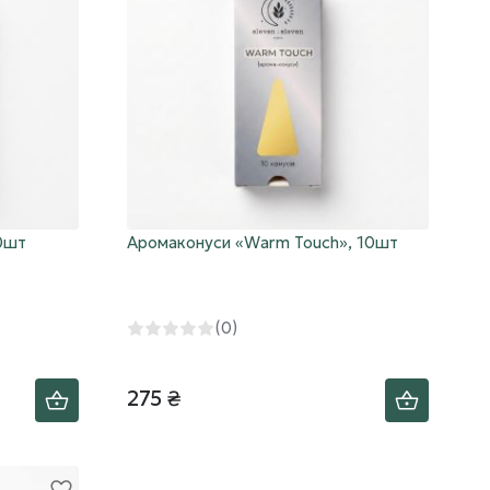
10шт
Аромаконуси «Warm Touch», 10шт
(0)
275 ₴