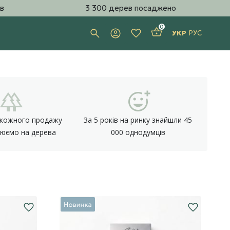
в
3 300 дерев посаджено
0
УКР
РУС
 кожного продажу
За 5 років на ринку знайшли 45
юємо на дерева
000 однодумців