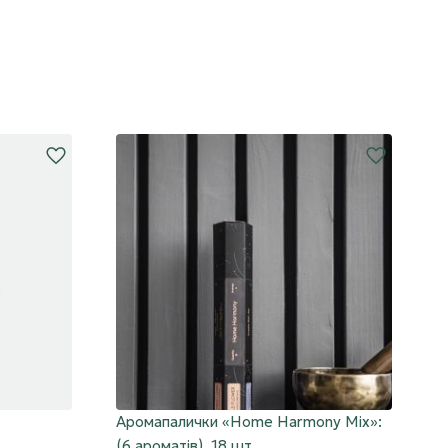
Аромапалички «Home Harmony Mix»:
П
(6 ароматів), 18 шт.