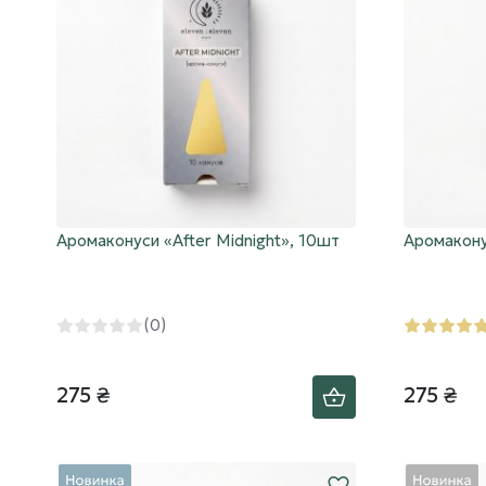
Аромаконуси «After Midnight», 10шт
Аромаконус
(0)
275 ₴
275 ₴