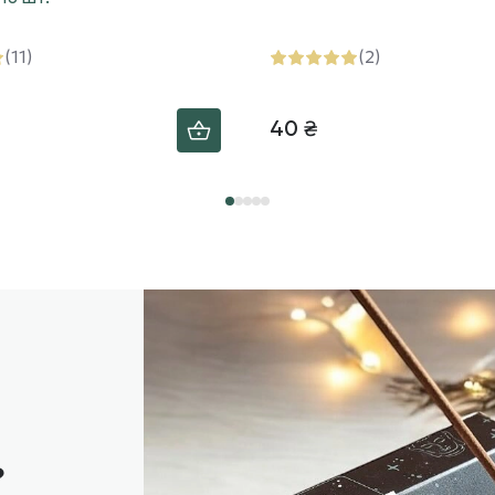
(11)
(2)
40 ₴
?