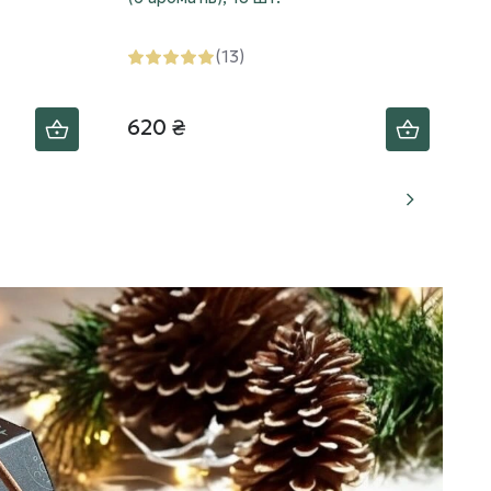
(13)
620 ₴
3