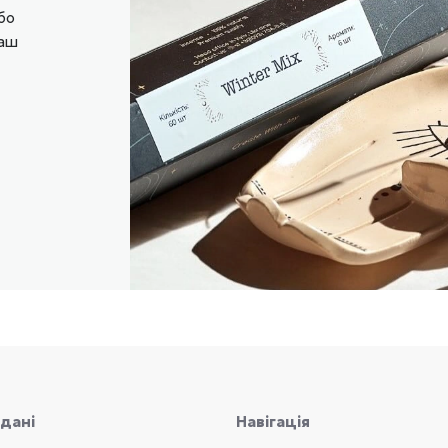
бо
ваш
 дані
Навігація