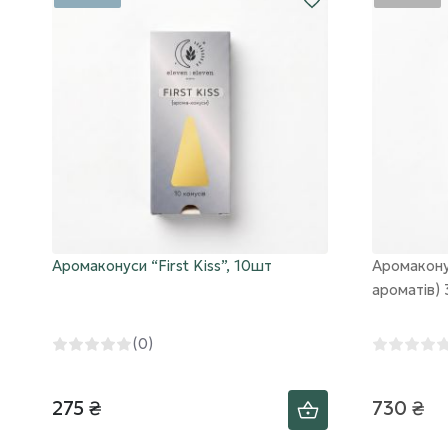
Аромаконуси “First Kiss”, 10шт
Аромакону
ароматів)
(0)
275 ₴
730 ₴