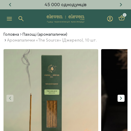
45 000 однодумців
0
Головна
Пахощі (аромапалички)
Аромапалички «The Source» (Джерело), 10 шт.