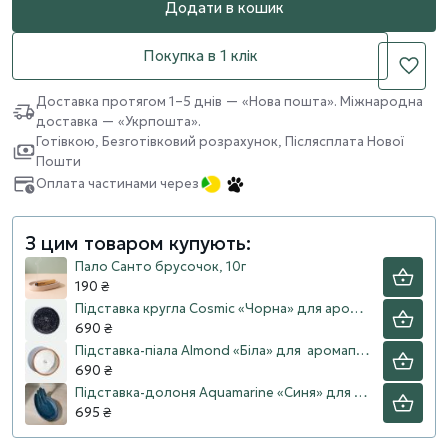
Додати в кошик
Покупка в 1 клік
Доставка протягом 1–5 днів — «Нова пошта». Міжнародна
доставка — «Укрпошта».
Готівкою, Безготівковий розрахунок, Післясплата Нової
Пошти
Оплата частинами через
З цим товаром купують:
Пало Санто брусочок, 10г
190 ₴
Підставка кругла Cosmic «Чорна» для аромапаличок, пало санто
690 ₴
Підставка-піала Almond «Біла» для аромапаличок, пало санто
690 ₴
Підставка-долоня Aquamarine «Синя» для аромапаличок, пало санто
695 ₴