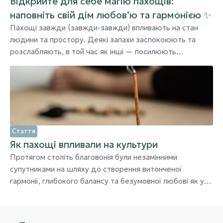
Відкрийте для себе магію пахощів:
наповніть свій дім любов’ю та гармонією ✨
Пахощі завжди (завжди-завжди) впливають на стан
людини та простору. Деякі запахи заспокоюють та
розслабляють, в той час як інші — посилюють
концентрацію уваги. У вашій квартирі пахощі
створюють достаток, затишок і любов
Стаття
Як пахощі впливали на культури
Протягом століть благовонія були незамінними
супутниками на шляху до створення витонченої
гармонії, глибокого балансу та безумовної любові як у
нашому внутрішньому, так і в фізичному просторі. Вони
переплітають аромати, здатні пробудити
усвідомленість і наповнити життя енергією ніжності та