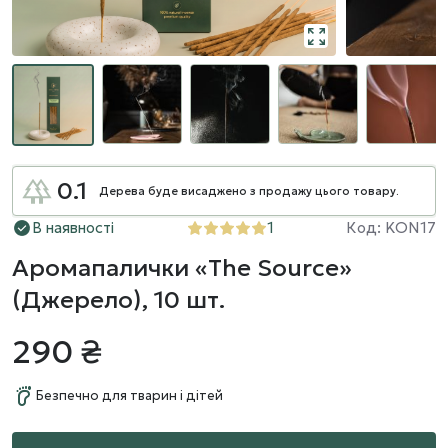
0.1
Дерева буде висаджено з продажу цього товару.
В наявності
1
Код: KON17
Аромапалички «The Source»
(Джерело), 10 шт.
290 ₴
Безпечно для тварин і дітей