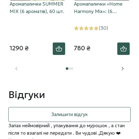
Аромапалички SUMMER
Аромапалички «Home
MIX (6 ароматів), 60 шт.
Harmony Mix»: (6
ароматів), 30 шт.
(30)
1290 ₴
780 ₴
Відгуки
Залишити відгук
Запах неймовірний , упакування до мурошок , а стан
після то взагалі не передати . Ви чудові ,Дякую ❤️